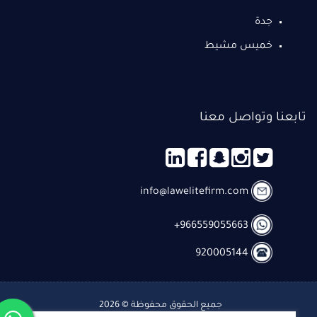
جدة
خميس مشيط
تابعنا وتواصل معنا
info@lawelitefirm.com
‎+966559055663
‎920005144
جميع الحقوق محفوظة © 2026